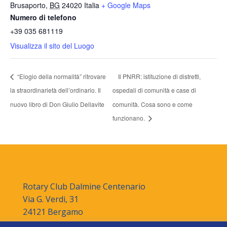
Brusaporto
,
BG
24020
Italia
+ Google Maps
Numero di telefono
+39 035 681119
Visualizza il sito del Luogo
“Elogio della normalità” ritrovare
Il PNRR: istituzione di distretti,
la straordinarietà dell’ordinario. Il
ospedali di comunità e case di
nuovo libro di Don Giulio Dellavite
comunità. Cosa sono e come
funzionano.
contatti
Rotary Club Dalmine Centenario
Via G. Verdi, 31
24121 Bergamo
Tel. +39 035 249955