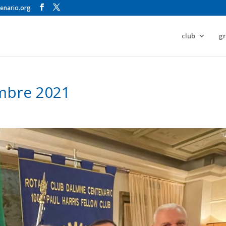
enario.org
club
gr
embre 2021