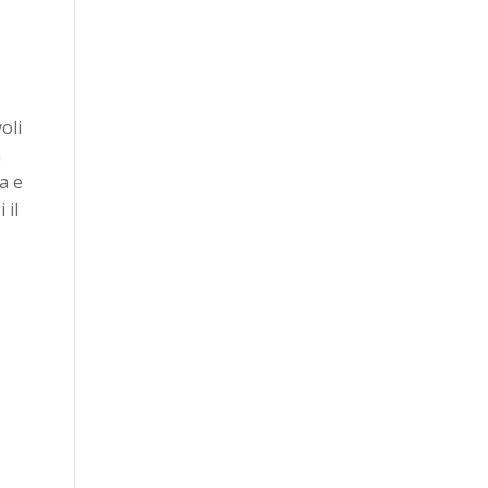
oli
a
a e
 il