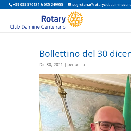
+39 035 570131 & 035 249955
segreteria@rotaryclubdalminecent
Bollettino del 30 dic
Dic 30, 2021
|
periodico