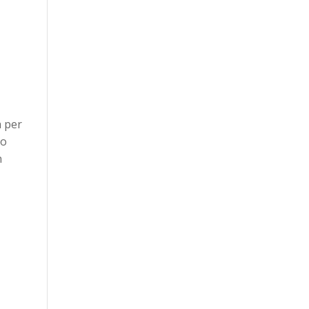
a per
to
n