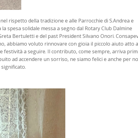
el rispetto della tradizione e alle Parrocchie di S.Andrea e
ta la spesa solidale messa a segno dal Rotary Club Dalmine
reta Bertuletti e del past President Silvano Onori. Consapev
o, abbiamo voluto rinnovare con gioia il piccolo aiuto atto 
e festività a seguire. Il contributo, come sempre, arriva prim
uito ad accendere un sorriso, ne siamo felici e anche per noi
significato.