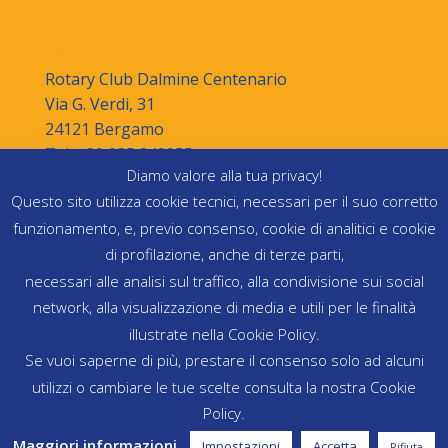
contatti
Rotary Club Dalmine Centenario
Via G. Verdi, 31
24121 Bergamo
Tel. +39 035 249955
Diamo valore alla tua privacy!
segreteria@rotaryclubdalminecentenario.org
Questo sito utilizza cookie tecnici, necessari per il suo corretto
C.F. 95147460166
funzionamento, e, previo consenso, cookie di analitici e cookie
di profilazione, anche di terze parti,
necessari alle analisi sul traffico, alla condivisione sui social
network, alla visualizzazione di media e utili per le finalità
illustrate nella Cookie Policy.
Se vuoi saperne di più, prestare il consenso solo ad alcuni
utilizzi o cambiare le tue scelte consulta la nostra Cookie
Policy.
Progettato e sviluppato da
Maggiori informazioni
.
Impostazioni
Accetta
Rifiuta