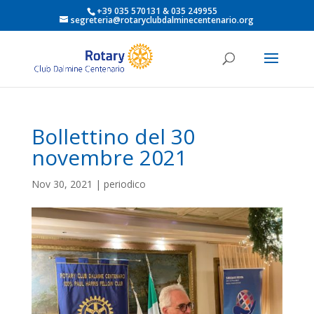
+39 035 570131 & 035 249955
segreteria@rotaryclubdalminecentenario.org
Bollettino del 30
novembre 2021
Nov 30, 2021
|
periodico