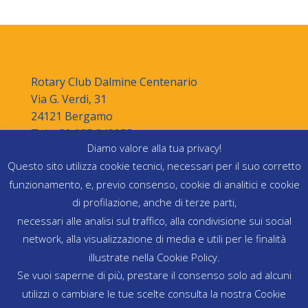
contatti
Rotary Club Dalmine Centenario
Via G. Verdi, 31
24121 Bergamo
Tel. +39 035 249955
Diamo valore alla tua privacy!
segreteria@rotaryclubdalminecentenario.org
Questo sito utilizza cookie tecnici, necessari per il suo corretto
C.F. 95147460166
funzionamento, e, previo consenso, cookie di analitici e cookie
di profilazione, anche di terze parti,
necessari alle analisi sul traffico, alla condivisione sui social
network, alla visualizzazione di media e utili per le finalità
illustrate nella Cookie Policy.
Se vuoi saperne di più, prestare il consenso solo ad alcuni
utilizzi o cambiare le tue scelte consulta la nostra Cookie